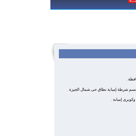
فظة .
 قسم شرطة إمبابة نطاق حى شمال الجيزة .
كوبرى إمبابة .