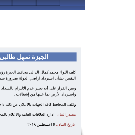
الجيزة تمهل طالبى الت
كلف اللواء محمد كمال الدالى محافظ الجيزة رؤساء 
التقنين بشأن استرداد اراضي الدولة بضرورة سداد رسوم الفحص المقررة لاحكام القان
ونص القرار على أنه يعتبر عدم الالتزام بالسداد 
واسترداد الأرض بما عليها من إشغالات .
وكلف المحافظ كافة الجهات بالاعلان عن ذلك داخ
مصدر البيان:
اداره العلاقات العامه والاعلام بالم
تاريخ البيان:
9 اغسطس ٢٠١٨