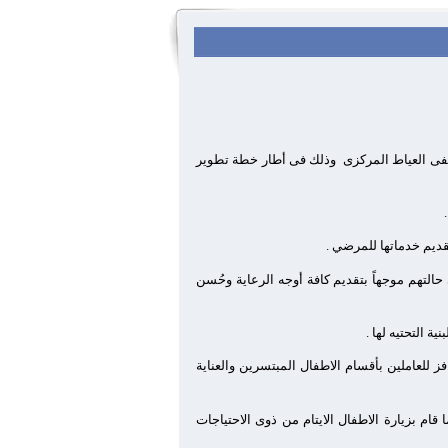
وذلك فى أطار خطة تطوير
لتهم موجهاً بتقديم كافة أوجه الرعاية وحُسن
 التحتيه لها .
 يقل عن شهر نظرى وأخر عملى موجها بصرف 10 ايام مكافاه كحافز للعاملين بأقسام الاطفال المبتسرين والعناية
 قام بزيارة الاطفال الايتام من ذوى الاحتياجات