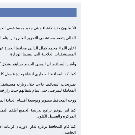
30 مليون جنية لانشاء مبنى جديد بمستشفى العياط المركزى وقسم للغسيل الكلوى بمستشفى الوراق
الدالى يتفقد مستشفى التحرير العام ودار ايتام الا
اعلن اللواء محمد كمال الدالى محافظ الجيزة عن تخصيص 30 مليون جنية من موازنة وزارة الصحة والسكان لانشاء مبنى جدي
المستشفيات العلاجية التى تنفذها الوزارة .
وأشار المحافظ ان المبنى الجديد يساهم بشكل كبي
كما اكد المحافظ انه جارى انشاء وحدة غسيل كلوى بمستشفى الوراق المركزى وتوريد 0
تصريحات المحافظ جاءت خلال زيارته مستشفى الت
المعاملة للمرضى حتى تمام شفائهم حيث زار قسم 
ووجه المحافظ بتطوير وتوسعة أقسام العناية الم
كما امر بتوفير برامج تدريبية
المركزه والغسيل الكلوى
كما قام المحافظ بزيارة لدار الاورمان لرعاية الأيت
الخاصه .