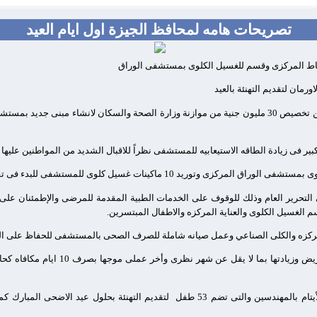
تصريحات هامه لمحافظ الجيزة اول ايام العيد
ورمان لتقديم التهنئة بالعيد
د بمستشفى العياط المركزى
ر فى زيادة الطاقه الاستيعابيه للمستشفى نظراً للاقبال الشديد من المواطنين عليها .
1 ماكينات غسيل كلوى للمستشفى للبدء فى تقديم خدماتها للمرضي .
حرير العام وذلك للوقوف على الخدمات الطبية المقدمة للمرضى والإطمئنان على حا
الغسيل الكلوى والعناية المركزه والاطفال المبتسرين.
ركزه والكلى الصناعي وعمل صيانه شاملة للصرف الصحى بالمستشفى للحفاظ على البنية
لجميع أطقم التمريض وزيادتها بما لا
ام بالمهندسين والتى تضم 53 طفل
لتقديم التهنئة بحلول عيد الاضحى المبارك كما