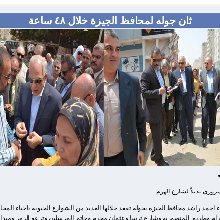
ثان جوله لمحافظ الجيزة خلال ٤٨ ساعة
ة
.
رورى بديلاً لشارع الهرم
.
يدانية خلال 48 ساعة قام اللواء احمد راشد محافظ الجيزة بجوله تفقد خلالها العديد من الشوارع الحيوية با
رام وطريق المنصورية وشارع ترسا وعثمان محرم وخاتم المرسلين وترعة الزمر وميد