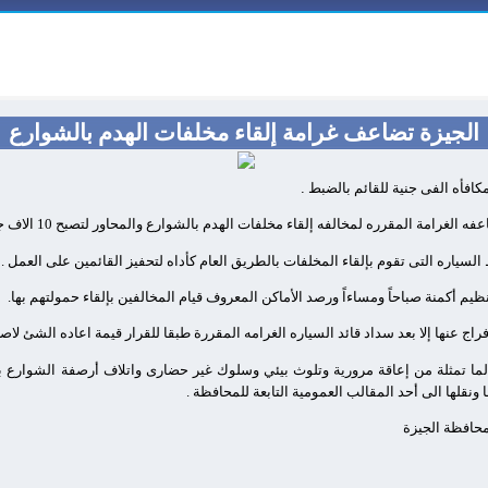
الجيزة تضاعف غرامة إلقاء مخلفات الهدم بالشوارع
مكافأه الفى جنية للقائم بالضبط
.
غرامة المقرره لمخالفه إلقاء مخلفات الهدم بالشوارع والمحاور لتصبح 10 الاف جنية .
سياره التى تقوم بإلقاء المخلفات بالطريق العام كأداه لتحفيز القائمين على العمل .
ظيم أكمنة صباحاً ومساءاً ورصد الأماكن المعروف قيام المخالفين بإلقاء حمولتهم بها.
ج عنها إلا بعد سداد قائد السياره الغرامه المقررة طبقا للقرار قيمة اعاده الشئ لاصل
لما تمثلة من إعاقة مرورية وتلوث بيئي وسلوك غير حضارى واتلاف أرصفة الشوارع 
 ونقلها الى أحد المقالب العمومية التابعة للمحافظة .
 محافظة الجيزة