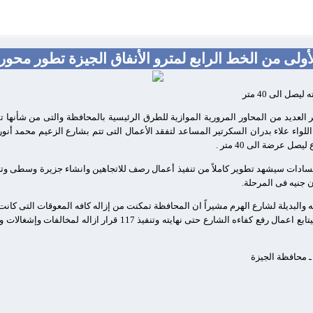
لأولى من الخط الرابع لمترو الأنفاق الجيزة تطور محو
ل الى 40 متر
 العديد من المحاور المرورية الموازية للطرق الرئيسية بالمحافظة والتى من شأنها
اللواء علاء بدران السكرتير المساعد لتفقد الأعمال التى تتم بشارع الزعيم محمد أنور
 عرضة الى 40 متر .
سادات سيشهد تطوير كاملاً من تنفيذ أعمال رصف للاتجاهين وانشاء جزيرة وسطى وتر
مه والبديلة لشارع الهرم مشيراً ان المحافظة تمكنت من إزاله كافه المعوقات التى كان
وحتى شارع المحولات . لافتا ان حى العمرانية سيتابع اعمال رفع كفاءه ال
 ـ محافظة الجيزة