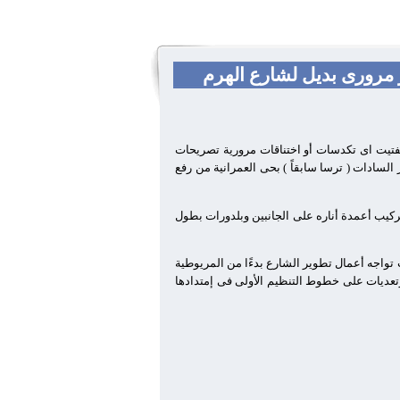
ر مرورى بديل لشارع الهرم
 تفتيت اى تكدسات أو اختناقات مرورية تصريحات
 السادات ( ترسا سابقاً ) بحى العمرانية من رفع
كيب أعمدة أناره على الجانبين وبلدورات بطول
ت تواجه أعمال تطوير الشارع بدءًا من المريوطية
شارع حتى نهايته وتنفيذ 117 قرار ازاله لمخالفات وإشغالات وتعديات على خطوط التنظيم الأولى فى إمتدادها