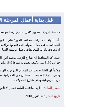
قبل بداية أعمال المرحلة ا
محافظ الجيزة : تطوير كامل لشارع ترسا وتوسعته ليص
أكد اللواء أحمد راشد محافظ الجيزة على تطوير
المحافظ جاءت خلال الجوله التى قام بها يرافقة 
الاشغالات وازاله المخالفات وعمل توسعه للشارع ليصل
حيث أكد المحافظ ان شارع الزعيم محمد أنور ال
حوالى 3100 متر بتكلفة تقديرية قدرها 18,6 مليون جنيه فى المرحلة.
مؤكداً ان الشارع يعد أحد المحاور المرورية الها
من المريوطية وحتى شارع المحولات
مصدر البيان
:
ادارة العلاقات العامة قسم الاعلام
تاريخ النشر
:
4 اكتوبر 2018