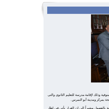
سند يمامة بكلية الحقوق جامعة المنوفية وذلك لإقامة مدرسة للتعليم الثانوى والتى
حة بمركز ومدينة أبو النمرس .
 بالفصول مشيراً إلى ان القرار يأتى فى إطار