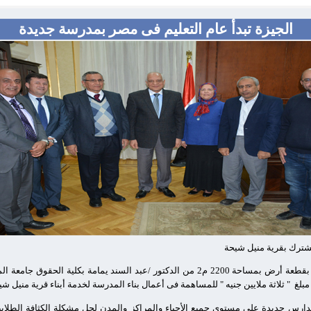
الجيزة تبدأ عام التعليم فى مصر بمدرسة جديدة
مشترك بقرية منيل شيحة
قرر اللواء أحمد راشد محافظ الجيزة قبول تبرع بقطعة أرض بمساحة 2200 م2 من الدكتور /عبد ال
" ثلاثة ملايين جنيه " للمساهمة فى أعمال بناء المدرسة لخدمة أبناء قرية منيل شي
رس جديدة على مستوى جميع الأحياء والمراكز والمدن لحل مشكلة الكثافة الطلابية