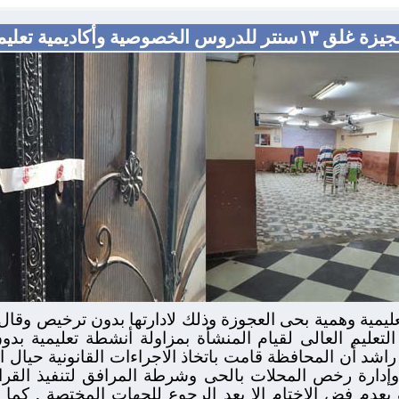
س الخصوصية وأكاديمية تعليمية وهمية
ليمية وهمية بحى العجوزة وذلك لادارتها بدون ترخيص وقال
التعليم العالى لقيام المنشأة بمزاولة أنشطة تعليمية ب
اشد أن المحافظة قامت باتخاذ الاجراءات القانونية حيال 
م وإدارة رخص المحلات بالحى وشرطة المرافق لتنفيذ القرا
 بعدم فض الاختام إلا بعد الرجوع للجهات المختصة . كما