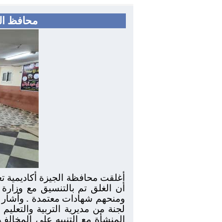
محافظ الجيزة غلق ١٣سنتر للدرو
أغلقت محافظة الجيزة أكاديمية تع
أن الغلق تم بالتنسيق مع وزارة 
ومنحهم شهادات معتمدة . وأشار ر
لجنة من مديرية التربية والتعلي
المنشأة مع التنبيه على المخالف