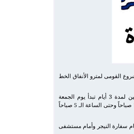
شروع القومى لمترو الأنفاق الخط
مما يضطرها لإجراء غلق جزئى لشارع الأهرام وتقاطعه مع طريق المريوطية فى الإتجاهين لمدة 3 أيام تبدأ يوم الجمعة
3/1/2020 وتنتهى يوم الأحد الموافق 5/1/2020 على أن يكون العمل فى الفترة من الساعة 12 صباحاً وحتى الساعة الـ 5 صباحاً
مام سفارة النيجر وأمام مستشفى