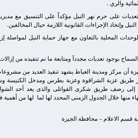
مائية والري .
 تعديات على حرم نهر النيل مؤكداً على التنسيق مع مديرية
يل وإتخاذ الإجراءات القانونية اللازمة حيال المخالفين.
حدات المحلية بالتعاون مع جهاز حماية النيل لمواصلة إزا
لسماح بوجود تعديات مجددآ ومتابعة ما تم تنفيذه من إزالات
زة أن مركز ومدينة العياط يشهد تنفيذ العديد من مشرو
 طريق عزبة الشراقوة وعزبة بطرس ومدخل الكنيسة وش
ة إلى رصف طريق شكرى القواتلى والذى يعد أحد الشوارع ا
 منها خلال الجدول الزمنى المحدد لها لما
لها من أهمية 
مة قسم الاعلام – محافظة الجيزة