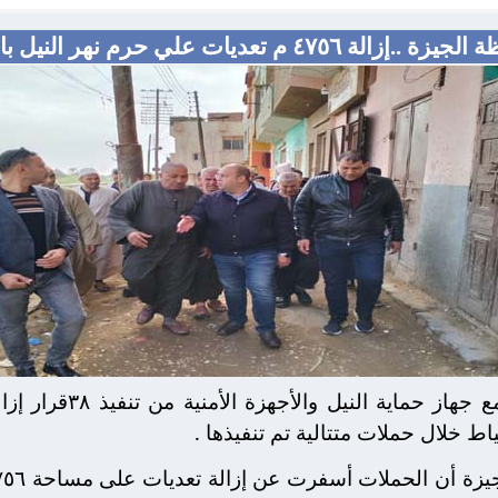
إزالة ٤٧٥٦ م تعديات علي حرم نهر النيل بالعياط
تمكنت محافظة الجيزةبالت
اط خلال حملات متتالية تم تنفيذها .