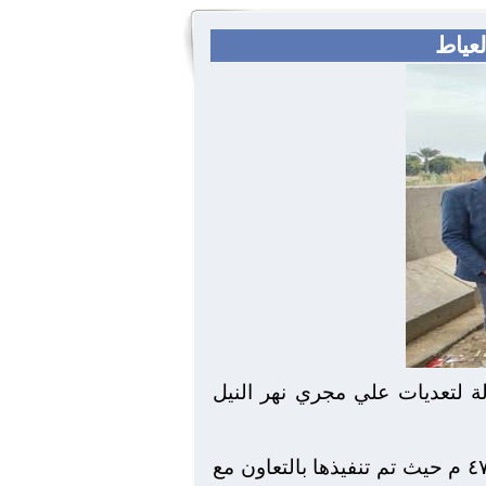
عاون مع جهاز حماية النيل والأجهزة الأمنية من تنفيذ ٣٨قرار إزالة لتعديات علي مجري نهر النيل
وأكد اللواء أحمد راشد محافظ الجيزة أن الحملات أسفرت عن إزالة تعديات على مساحة ٤٧٥٦ م حيث تم تنفيذها بالتعاون مع