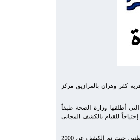
ية كفر وهران بالمرازيق مركز
 أن القافلة تأتى ضمن حملة" 100 مليون صحة" التى أطلقها وزارة الصحة طبقاً
حتياجاً للقيام بالكشف المجانى
وأشار محافظ الجيزة أن القافلة شملت 10 سيارات مجهزة وشهدت إقبال كثيف من المواطنين حيث تم الكشف عن 2000