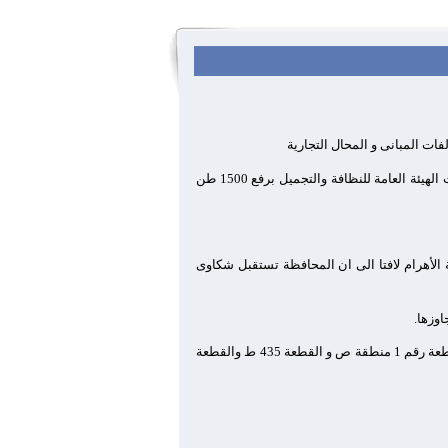
وقال اللواء محمد كمال الدالى محافظ الجيزة ان الحمله أستمرت على مدار الأسبوع الماضي وحققت النتائج المرجوه منها حيث قامت الهيئة العامة للنظافة والتجميل برفع 1500 طن
 الأهرام لافتا الى ان المحافظة تستقبل شكاوى
اوزها.
التى تم إزالتها تقع فى القطعة 149 منطقة ج والقطعة رقم 90 ص والقطعة رقم 1 منطقة ص و القطعة 435 ط والقطعة