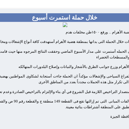
خلال حملة استمرت أسبوع
 والمسطحات الخضراء
هرام وزرع جوانب الطرق بالأشجار والنباتات وإصلاح البلدورات المتهالكه
بالفراغ السياحى والإشغالات مؤكداً ان الحملة جاءت أستجابة لشكاوى المواطنين بهضبة
لى تكرار مثل هذه الحملات مجدداً بعدد من المناطق الأخرى
تصدار التراخيص اللازمة قبل الشروع في أي بناء والإلتزام بالتراخيص الصادرة وعدم تج
لفات المبانى
حافظة الجيزة