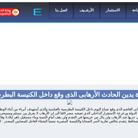
احة
الاستثمار
الأرشـيف
اتصل بنا
يدين الحادث الأرهابى الذى وقع داخل الكنيسة البطرس
بى الغاشم الذى وقع صباح اليوم داخل الكنيسة البطرسية بالعباسية والذى أستهدف أبرياء من أبناء الوطن 
دولة وزعزعة الاستقرار الداخلى الذي تعيشه مصر لافتا الى ان الأرهاب لا يفرق بين مسلم ومسيحى و
 حربها ضد الأرهاب ولن ينال من عزيمتها فى التقدم ولن يقف أمام التنمية وبناء مستقبل باهر لبلادن
محافظ يتقدم بخالص تعازية لأسر الضحايا والكنيسة المصرية متمنياً الشفاء العاجل للمصابين المصدر : ادا