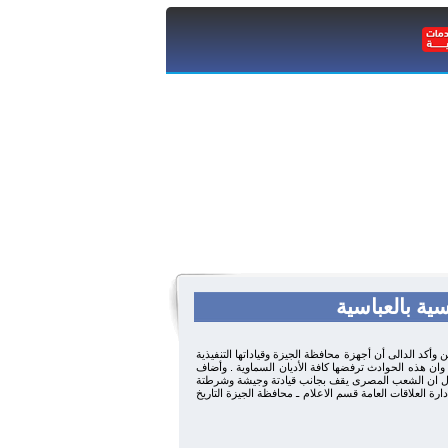
ية بالعباسية
وأكد الدالى أن أجهزة محافظة الجيزة وقياداتها التنفيذية
ان هذه الحوادث ترفضها كافة الأديان السماوية . وأضاف
ا وقال ان الشعب المصرى يقف بجانب قيادتة وجيشة وشرطتة
رة العلاقات العامة قسم الاعلام ـ محافظة الجيزة التاريخ