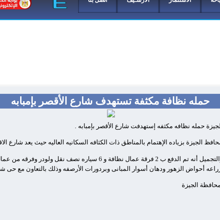
احة
الاستثمار
الأرشـيف
اتصل بنا
حمله نظافة مكثفة تستهدف شارع الأقصر بإمبابه
الجيزة حمله نظافه مكثفه إستهدفت شارع الأقصر بإمبابه
.
حافظ الجيزة بزياده الإهتمام بالمناطق ذات الكثافه السكانيه العاليه حيث يعد شارع الا
وقال عزت الخرصه رئيس الهيئه العامه للنظافه والتجميل أنه تم الدفع ب 2 فرقة 
زراعه أحواض الزهور ودهان أسوار المبانى وبردورات الأرصفه وذلك بالتعاون مع حى شم
 محافظة الجيزة