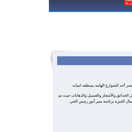
قصر أحد الشوارع الهامه بمنطقه امبابه .
عمال نظافة و 6 سياره نصف نقل ولودر وفرقه من عمال الحدائق والأشجار والغسيل والدهانات حيث تم
ال الجيزة برئاسة منير أنور رئيس الحي