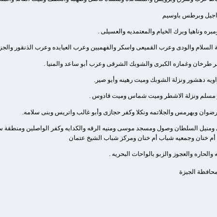
براجيل وبرطس باوسيم
ره وناهيا وبرك الخيام والمعتمديه والعسيلى .
 السلام والودى وعرب القميعى واسكر والفهميين وعرب العيايده وعرب الذنقور والجز
 طرخان وغمازه الكبرى والشوبك الشرقى وعرب أبو ساعد والمنيا .
ويه دهشور ونزلة الشوبك وميت رهينه وأبو صير.
و مسلم ونزلة الاشطر وميت شماس وميت قادوس .
رضوان وبهرمس والجلاتمه ونكلا وكفر حجازى وأبو غالب واتريس وبنى سلامه.
ى ومنيل السلطان وصول ومسجد موسى ومنيه الرقه والكدايه وكفر الواصلين ومنطقة س
ب أم خنان وجمعيه شباب أم خنان ومركز شباب الشيخ عتمان
والحاره والعجوز والزبو بالواحات البحريه .
 محافظة الجيزة