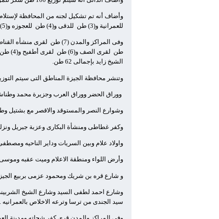
وأضاف أنه تم تشكيل لجنه من المحافظة لإستلام 
للعمرانية و(3) طن
للدقى و(4) طن
للعجوزه و(5) طن
وفى المراكز والمدن (7) طن
لقرى منشأه القناطر و(
طن
لقرى الصف و(6) طن
لقرى أطفيح و(4) طن
الشيخ زايد بإجمالى 62 طن.
وتنشر محافظة الجيزة المناطق التى سيتم التوزيع بها وتضم كوب
ووراق الحضر ووراق العرب وجزيرة محمد وطناش
وشوارع النصر والمستوقد والاقصر مع بشتيل وطلعت حرب مع شارع 28 وعسران عبد المنعم مع تر
وكفر غطاطى ومنشأة البكارى وعزبة جبريل ونزلة
واولاد علام وبين السريات وداير الناحيه ومصطفى
وأرض اللواء ومنطقة الاعلام وميت عقبه وموسى ج
و شارع قره بن شريك ومحمود عزمى بربيع الجيز
وشارع احمد لطفى السيد وشارع الشيخ الشربينى 
سيد الجندى من ترسا وترعه الاخلاص بالعمرانيه .
وفى المراكز والمدن قرى كفر شحاته ومدينة الع