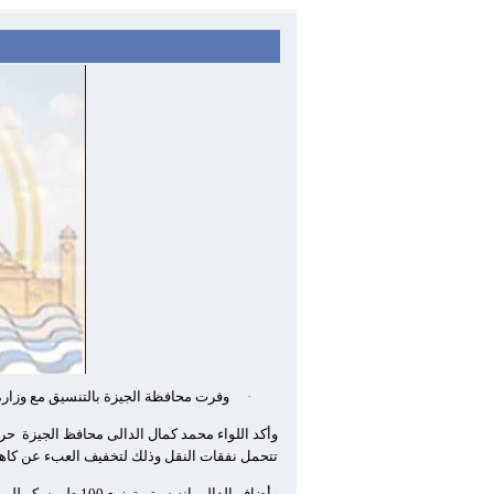
·
وفرت محافظة الجيزة بالتنسيق مع وزارة 
وأكد اللواء محمد كمال الدالى محافظ الجيزة
حرص
تتحمل نفقات النقل وذلك لتخفيف العبء عن كاه
وأضاف الدالى انه سيتم توزيع 100 طن سكر للمواطنين فى حضور مفتش التموين ومسئولى الوحدات المحليه المختصه