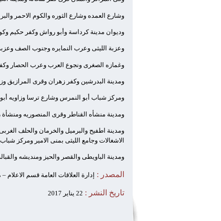
وشارع العمده وشارع الثوره والكوم الاحمر وال
وديوان مدينة كرداسة وأبو رواش وكفر حكيم وكومب
وعزبة الليثى وعرب النمايره وجنوب الصف وعزبة
وغمازه الصغرى ونجوع العرب وعرب الحصار وكفر
ومدينة البدرشين وكفر زهران وقرى المرازيق وزا
ومركز شباب أبو النمرس وشارع ترسا وزاويه أب
ومدينة منشأه القناطر وقرى المنصوريه ومنشأة 
ومدينة اطفيح والبرميل والخرمان والحلف الغرب
الاشغالات وجامع الليثى بمنى الامير ومركز شبا
ومدينة الباويطى والقصر والحيز ومنديشه والقباله 
المصدر :
إدارة العلاقات العامة قسم الاعلام –
تاريخ النشر :
22 يناير 2017