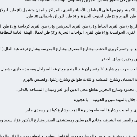
الكمية
وتوزيعها على المناطق بالأحياء والقرى بالمراكز والمدن وتشمل (6) طن
لبولاق 
للهرم و(5) طن
لجنوب الجيزة
و(4) طن
للوراق باجمالى 38 طن.
7) طن
لقرى العياط و (5) طن
لقرى البدرشين و(5) طن
لقرى كرداسة و(5) طن
ل
لقرى الحوامدية و(4) طن
رى الخشب وشارع المصرف وشارع المدرسه وشارع ترعة عبد العال (1) وشارع الملكه وشارع ناهيا ببولاق الدكرور
 وجزيرة وراق الحضر .
عه السواحل ومحمد حجازى بشمال الجيزة
 السمان وشارع المنشيه والثلاث طوابق وشارع زغلول وكعبيش بالهرم .
 محمود وشارع التحرير تقاطع محى الدين أبو العز وميدان المساحه بالدقى .
لال بالمهندسين و الحوتيه
بالعجوزه
ى والمنيب وشارع المحطه وجزيرة الدهب وشارع كولدير وسيدى جابر
والعمرانيه الشرقيه وخاتم المرسلين ومستشفى الصدر وشارع الدكتور فؤاد سعيد وشار
ياط غرب وشرق وبرويش والمسانده ومنشأة فاضل وطهما والعطف وميت القائد والمتاني