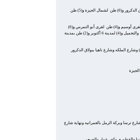
الدكرور و(6) طن
لشمال الجيزة و(5) طن
قرى أوسيم و(4) طن
لقرى أبو النمرس و(6)
لقرى الواحات البحرية و(3) طن لعمال الهيئة العامة للنظافة والتجميل و(4) لمدينة 6 أكتوبر و(2) طن بمدينة
ع ترسا وبركة الرمل بالعمرانيه ونهاية شارع
ا والقطورى وكفر عمار والضبعى .