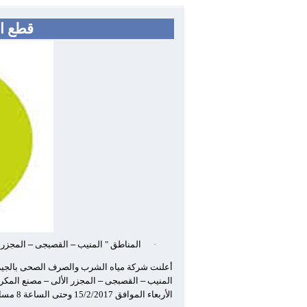
قطع الم
·
المناطق " المنيب
–
القصبجى
–
المجزر 
أعلنت شركة مياه الشرب والصرف الصحى بالجيزة أ
المنيب
–
القصبجى
–
المجزر الألى
–
مصنع المكر
الأربعاء الموافق 15/2/2017 وحتى الساعة 8 مساء نفس اليوم لمدة 12 ساعة .