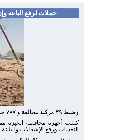
حملات لرفع الباعة وإ
وضبط ٣٩ مركبة مخالفة و ٧٨٧ حالة إشغال ببولاق الدكرور
كثفت أجهزة محافظة الجيزة ممثل
التعديات ورفع الإشغالات والباعة 
حيث قام حى بولاق الدكرور بشن 