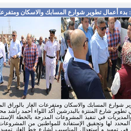
 بدء أعمال تطوير شوارع المسابك والاسكان ومتفرعات
ير شوارع المسابك والاسكان ومتفرعات الغاز بالوراق 
تطوير شارع المنتزة بالبدرشين أكد اللواء أحمد راشد محاف
والمديريات في تنفيذ المشروعات المدرجة بالخطة الإستثم
المحدد لها وتحقيق الإستفادة للمواطنين من المشروعات ا
ي تمهيد و أستعدال المناسيب لشارع خط الغاز تمهيدا 