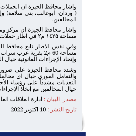
المخالفين.
مساحة ١٤٢٥ م٢ في اطار حملات تحقيق الانضباط وردع المخالفين التي تنفذها محافظة الجيزة بالتعاون مع الجهات المعنية.
وفي نفس الاطار تابع محافظ الج
مساحة 60 م2 بقرية ع
وإتخاذ الإجراءات القانونية حيال ا
وشدد محافظ الجيزة على ضرورة ال
والتعامل الفورى حيال اى مخالفات
التعديات مشدداً على رؤساء الأحي
حيال المخالفين مع إتخاذ الإجراءا
مصدر
البيان :
ادارة العلاقات الع
تاريخ النشر :
10 اكتوبر 2022