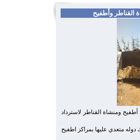
أطفيح ومنشاة القناطر لاسترداد
يزة ان الحملات ساهمت في استرداد ٤٥٧٥ م٢ اراضي املاك دوله متعدي عليها بمراكز اطفيح