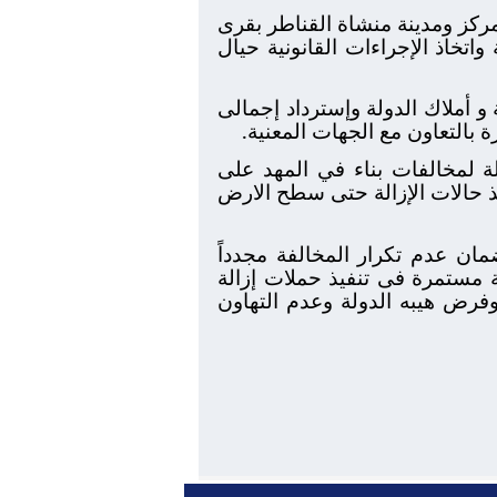
ى أملاك رى الجيزة بمركز ومدينة منشاة القناطر بقرى
يم الاراضي لجهات الولاية واتخاذ الإجراءات القانونية حيال
 تعدى على الأراضي الزراعية و أملاك الدولة وإسترداد إجمالى
ة لمخالفات بناء في المهد على
فيذ حالات الإزالة حتى سطح الارض
مان عدم تكرار المخالفة مجدداً
ية مستمرة فى تنفيذ حملات إزالة
 وفرض هيبه الدولة وعدم التهاون