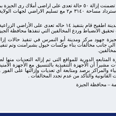
واشار محافظ الجيزة ان الحملات تضمنت إزالة ٥٠ حالة تعدى على اراض
( وردان، أبوغالب، بنى سلامة) وإسترداد مساحة ٣١٤٠ م٢ مع تسل
واشار محافظ الجيزة ان مركز ومدينة اطفيح قام بتنفيذ ١٤ حاله
يزة جهود مركز ومدينة أبو النمرس في تنفيذ حالات إزال
رب سراب الي جانب مخالفات بناء بوكسات خيول بشبرامنت وتم تن
لمخالفين.
متابعه الدورية للمواقع التى تم إزاله التعديات منها لض
 مشيراً أن الأجهزة التنفيذية بالتنسيق مع الأجهزة الأمن
اء والمراكز برصد ومتابعة أي تعديات وإزالتها على الفور
ت القانونية والتأكد من عدم تجدد المخالفات .
امة – محافظة الجيزة