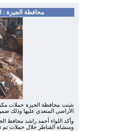
محافظة الجيزة : استرداد ٤٥٧٥م٢ أراضي أملاك دولة متعدي علي
شنت محافظة الجيزة حملات مكبرة 
الأراضي المتعدي عليها وذلك ضمن الموجه ٢٠ لإزالة التعديات على 
ومنشاة القناطر خلال حملات تم تن