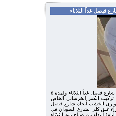
 فيصل غداً الثلاثاء
محافظة الجيزة : غلق كلي بشارع السودان بالإتجاه القادم من منطقة كوبرى الخشب أتجاه شارع فيصل غداً الثلاثاء ولمدة ٥
 تركيب الكمر الخرساني الخاص
كوبرى الخشب أتجاه شارع فيصل
جراء غلق كلى بشارع السودان في
الموقع المشار اليه نظراً لوقوف معده من الحجم الكبير ( ونش رفع عملاق ) وذلك لمدة (5 أيام) ابتداء من صباح يوم الثلاثاء