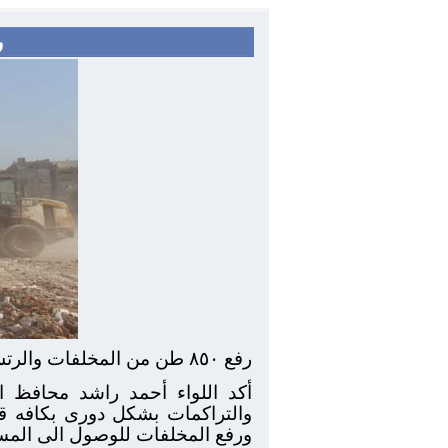
رفع 
رفع ٨٥٠ طن من المخلفات والرتش بطريق المنصورية أبو النمرس حتى مستشفى شبرامنت على جانبى المصرف المغطى
أكد اللواء أحمد راشد محافظ ا
والتراكمات بشكل دورى بكافه قط
ورفع المخلفات للوصول الى المس