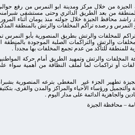
لمنطقة من بعد الطريق الدائري وحتى مستشفى شبرام
مد راشد محافظ الجيزة خلال جولته منذ يومان أثناء المرو
و النمرس و رصده تراكم المخلفات والرتش بالمنطقة المذكو
راكم للمخلفات والرتش بطريق المنصورية بأبو النمرس ت
خلفات والرتش والتراكمات الصلبة الموجودة بالمنطقة ال
ية للمنطقة للتأكد من عدم تجمع المخلفات بها مجدداً .
كافة المخلفات والرتش وتمهيد الطريق أمام حركة المواطنين
فات أو تراكمات لما لملف النظافة من أهمية سواء على
يزة تطهير الجزء غير
المغطى بترعه المنصورية بشبرا
 والتجميل ورؤساء الأحياء والمراكز والمدن والقرى، بتكثيف
ادين والجاهزية الدائمة على مدار اليوم .
امة – محافظة الجيزة