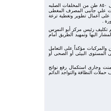
وفى ذلك الأطار تمكنت محافظة الجيزة من خلال مركز ومدينة ابو النمرس من رفع حوالى ٨٥٠ طن من المخلفات الصلبه
نت على جانبى المصرف المغطى
ر على أعمال تطوير وتغطية ترعة
رة .
م تكليف رئيس مركز أبو النمرس
مشار اليها وتمهيد الطريق أمام
 والمركبات مؤكداً على التعامل
 المستوى البيئى أو الصحى أو
منت وجارى استكمال رفع نواتج
 حملات النظافة والتواجد الدائم