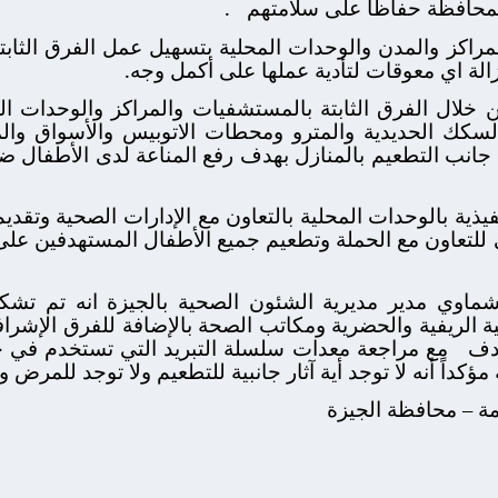
لمحافظة حفاظا على سلامتهم
.
مراكز والمدن والوحدات المحلية بتسهيل عمل الفرق الثابت
زالة اي معوقات لتأدية عملها على أكمل وجه.
ن خلال الفرق الثابتة بالمستشفيات والمراكز والوحدات ال
كك الحديدية والمترو ومحطات الاتوبيس والأسواق والمي
جانب التطعيم بالمنازل بهدف رفع المناعة لدى الأطفال ض
يذية بالوحدات المحلية بالتعاون مع الإدارات الصحية وتقدي
ي للتعاون مع الحملة وتطعيم جميع الأطفال المستهدفين عل
شماوي مدير مديرية الشئون الصحية بالجيزة انه تم تش
ية الريفية والحضرية ومكاتب الصحة بالإضافة للفرق الإشراف
هدف
مع مراجعة معدات سلسلة التبريد التي تستخدم في ح
مؤكداً أنه لا توجد أية آثار جانبية للتطعيم ولا توجد للمرض
امة – محافظة الجيزة