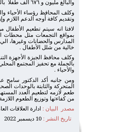
والبالغ مليون و ٦٧٦ الف طفلا
با
وكلف المحافظ رؤساء الأحياء وال
وتقديم كافة أوجه الدعم اللازم وإ
لافتا انه سيتم تطعيم الأطفال م
بمواقع التجمعات مثل محطات الس
المدارس والحضانات وغيرها، الي 
خالية من شلل الأطفال .
وكلف محافظ الجيزة الأجهزة التنف
بالحملة مع تحفيز المجتمع المحل
والأحياء .
ومن جانبه أكد الدكتور سامح ع
المتحركة والثابتة بالوحدات الصح
طعم لازمه لتطعيم العدد المست
من كفاءتها وتوزيع الطعوم اللازمة 
مصدر
البيان :
ادارة العلاقات الع
تاريخ النشر :
10 ديسمبر 2022