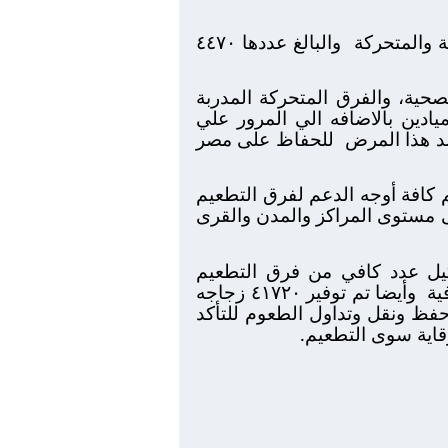
ة والمتحركة
والبالغ عددها ٤٤٧٠
صحية، والفرق المتحركة المدربة
ادين بالاضافه الي المرور علي
د هذا المرض
للحفاظ على مصر
م كافة أوجه الدعم لفرق التطعيم
ى مستوى المراكز والمدن والقرى
كيل عدد كافي من فرق التطعيم
ية
وأيضا تم توفير ٤١٧٢٠ زجاجه
فظ ونقل وتداول الطعوم للتأكد
 وقاية سوى التطعيم.