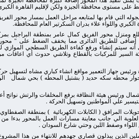
قط على مستوى محافظة الجيزة ولكن لإقليم القاهرة الكبرى
له التي قام بها لمتابعه مراحل العمل بمسار محور الفريق
 الكبري واللواء علاء بدران السكرتير العام للمحافظة.
 ومنزل محور الفريق كمال عامر بمنطقة البراجيل بمر
ط إضافى للطريق الدائرى مما يخفف الضغط على " محور ا
ى أنه سيتم إنشاء ورفع كفاءة الطريق السطحي الموازي ل
السير للمركبات بالقطاع وتلاشي حدوث أي اعاقات مرور
 ورئيس جهاز التعمير مواقع انشاء كباري مشاه لتسهيل حر
جوار محطه سكه حديد ( بشتيل المحطه ) بحي شمال
ال
ل ورئيس هيئة النظافة برفع المخلفات والرتش نواتج أعما
تيسير علي المواطنين وتسهيل الحركة .
يلات المرافق ( الكابلات الكهربائية
) بمنطقة الصفطاوي و
علوية الي جانب معاينة مسارات العمل بالمحور بدءا م
للواء وصفط اللبن وحتي شارع السودان .
ين الذين يبذلون قصارى جهدهم للانتهاء من هذا المشروع ال