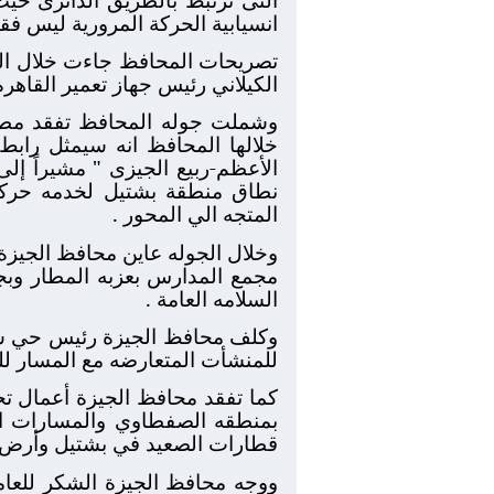
انسيابية الحركة المرورية ليس ف
تصريحات المحافظ جاءت خلال الجو
الكيلاني رئيس جهاز تعمير القاهرة
وشملت جوله المحافظ تفقد مطلع
خلالها المحافظ انه سيمثل راب
الأعظم-ربيع الجيزى " مشيراً إل
نطاق منطقة بشتيل لخدمه حركة 
المتجه الي المحور .
وخلال الجوله عاين محافظ الجيزة
مجمع المدارس بعزبه المطار وب
السلامه العامة .
وكلف محافظ الجيزة رئيس حي شما
للمنشأت المتعارضه مع المسار لل
كما تفقد محافظ الجيزة أعمال تحو
بمنطقه الصفطاوي والمسارات ال
قطارات الصعيد في بشتيل وأرض ا
ووجه محافظ الجيزة الشكر للعامل