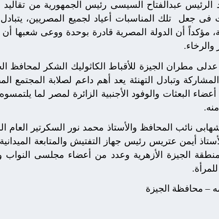
يد الرئيس عبدالفتاح السيسى رئيس الجمهورية من تقالي
حت فى جعل
تلك المناسبات أعياد لجميع المصريين، يتبادل 
ية، مؤكداً أن الدولة المصرية قادرة بوحدة ووعى شعبها أ
 والرخاء.
 عدلى مطران الجيزة للأقباط الكاثوليك الشكر لمحافظ الج
مشاركة وتبادل التهنئة يعد أهم داعم لصلابة المجتمع ال
أعضاء البعثات والوفود الأجنبية الزائرة لمصر لما يلتم
نه.
شهابى نائب المحافظ والأستاذ محمد نور السكرتير العام ا
لأستاذ أيمن عتريس رئيس جهاز التفتيش والمتابعة الميدان
منطقة الجيزة الأزهرية وعدد من أعضاء مجلسى النواب و
لمرأة.
مه – محافظة الجيزة