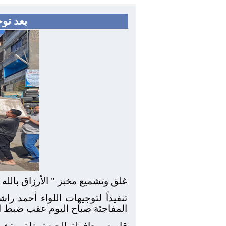
بعد توج
غلق وتشميع مخبز " الأرزاق بالله
تنفيذاً لتوجيهات اللواء أحمد را
المفاجئة صباح اليوم عقب ضبط ال
قامت محافظة الجيزة بغلق وتشميع