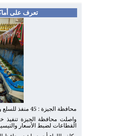
تعرف على أماكن
محافظة الجيزة : 45 منفذ للسلع والخضراوت والفاكهة موزعين على أحياء ومراكز المحافظة تتيح السلع بأسعار مخفض
واصلت محافظة الجيزة تنفيذ خطه
القطاعات لضبط الأسعار والتيسير
وكلف اللواء أحمد راشد محافظ الج