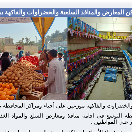
 المعارض والمنافذ السلعية والخضراوات والفاكهة ب
 التوسع فى اقامة منافذ ومعارض السلع والمواد الغذائ
 على المواطنين .
يزة رؤساء الأحياء والمراكز والمدن بالمرور الميدانى على 