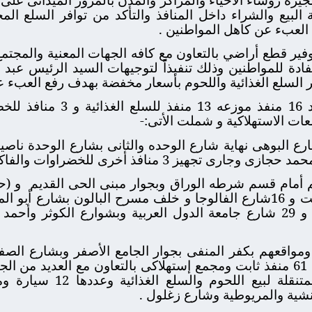
لبيع والشراء داخل المنافذ والتأكد من توافر السلع الم
العبء عن كاهل المواطنين .
ر قطع أراضي بالتعاون مع كافه الجهات المعنية والمجتمع ا
ادة للمواطنين وذلك تنفيذاً لتوجيهات السيد الرئيس عبد
ر السلع الغذائية واللحوم بأسعار مخفضة بهدف رفع العبء ع
فاكهة
معات الاستهلاكية و شملت الأتى:-
لجيزة ) 3 منافذ بشارع البوهى نهاية شارع الوحده والثانى بشارع الوحد
هيز 3 منافذ أخرى للخضراوات والفاكهة
 أمام قسم شرطه الوراق وبجوار مبنى الحى القديم
وهم بشوارع 6 شارع محجوب ثابت و 16شارع الفالوجا و خلف مسرح البالون
العزيز و الحوفى بمدينة الاوقاف و 29 شارع جامعة الدول العربية وبشوارع
ز 3 منافذ ومواقعهم بكفر المنفى بجوار الجامع الأصفر وبشارع ا
وعدد 61 منفذ ثابت ومجمع إستهلاكى بالتعاون مع العديد م
الهرم بالإضافه إلى السيارات
شية والمريوطية وشارع زغلول .