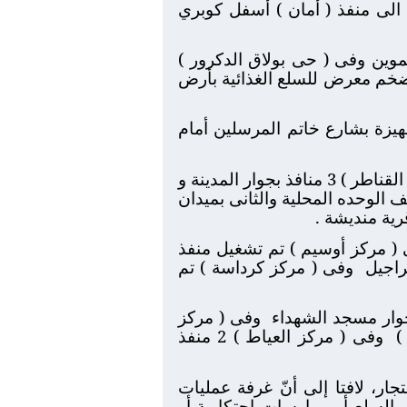
 الى منفذ ( أمان ) أسفل كوبري
موين وفى ( حى بولاق الدكرور )
ى أضخم معرض للسلع الغذائية بأرض
هيزة بشارع خاتم المرسلين أمام
( مركز منشأة القناطر ) 3 منافذ بجوار المدينة و
 سلعية الاول خلف الوحده المحلية والثانى بميدان
ول بقرية الاخصاص ومنفذين بأراضي فضاء بطريق 21 وفى ( مركز أوسيم ) تم تشغيل منفذ
وفى ( مركز كرداسة ) تم
جوار مسجد الشهداء
وفى ( مركز
وفى ( مركز العياط ) 2 منفذ
ار، لافتا إلى أنّ غرفة عمليات
السلع أو ممارسات احتكارية أو