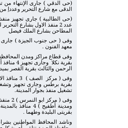
(حى الدقي ) جارى الإنتهاء من ت
الدقى مع شارع التحرير وعدداِ من ا
(حى الطالبية ) جارى تجهيز منفذ
عدد 2 منفذ الاول بشارع التح
المطاحن بشارع الملك فيصل
وفى ( حى جنوب الجيزة ) جارى تج
معهد الفنون .
وفى قطاع مراكز ومدن المحافظة 
بقرية نكلا
وجارى تجهيز 4 منافذ أخرى وفى
الرحمن والثالث بقرية القصر بميدان النادى و2 منفذ للخضراوت والفواكهه بمدينة
وفى ( مركز
الصف )
بقرية برطس وجارى تجهيز وتشغ
تشغيل منفذ بجوار المدينة.
وفى ( مركز ابو النمرس ) 2 منفذ
ومدينة أطفيح ) 4 منافذ بالمدينة وقري الكداية وصول والكريمات ومنفذ (بمدينة البدرشين )
بقريتى البليدة وطهما .
وناشد المحافظ المواطنين بشراء 
محافظة الجيزة تتلقى أي شكاوى 