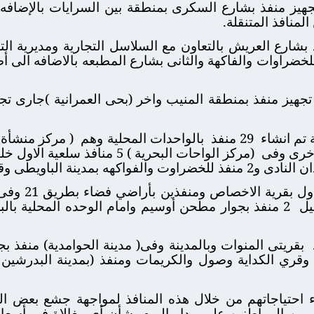
جهيز منفذ بشارع السكرى بمنطقة بين السرايات بالإضافه
لمنافذ المتنقلة.
 بشارع العريش بالتعاون مع السلاسل التجارية ومديرية الت
رير للخضراوات والفاكهة والثانى بشارع المطبعه بالاضافه ال
هيز منفذ بمنطقة المنيب واخر (بحى العمرانية )جارى تج
تم انشاء
29 منفذ
بالواحدات المحلية وهم
(مركز الواحات البحرية ) 5 منافذ
 الباويطى وقرية منديشة .
3 منافذ الا
يل
2 منفذ بجوار مطحن أوسيم وامام الوحده المحلية بالبراجيل
بقريتى المنوات وبالمدينة وفى( مدينة الحوامدية) منفذ ب
احتياجاتهم من خلال هذه المنافذ لمواجهة جشع بعض التج
من المواطنين على مدار اليوم بشأن أي مغالاة في أسعار 