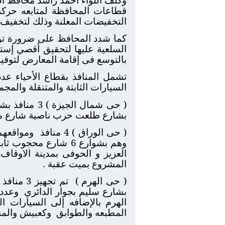
قطاعات المحافظة لمتابعه حركة ا
التخفيضات المعلنة وذلك لتخفيف 
كما شدد المحافظ على ضرورة توفي
السلعية عليها لتحقيق أقصي إستف
بالتوسع فى إقامة المعارض لتوفي
تشمل المنافذ بقطاع الأحياء عدد 16 منفذ موزعه 13 منفذ للسلع الغذائية و 3 منافذ للخضراوات وال
السيارات الثابتة والمتنقلة والمج
( حى شمال ا
بشارع طلعت حرب ناصية شارع محمد حجازى وجارى تج
( حى الوراق ) 4 منافذ
ومواقعهم
المشروع بميت عقبة .
( حى الهرم )
تم تجهي
بشارع سليم بجوار الدائري
المطبعه والطوابق
وكعبيش والمن