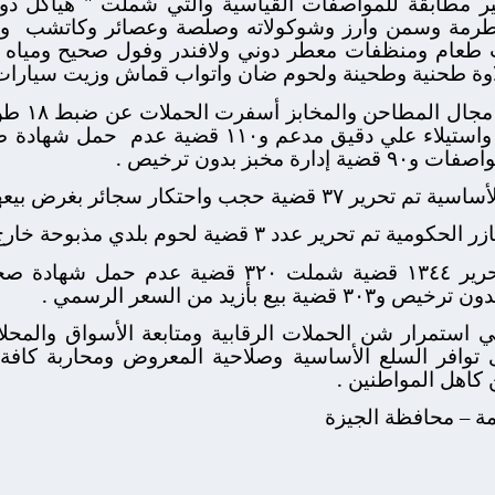
غير مطابقة للمواصفات القياسية والتي شملت " هياكل د
سطرمة وسمن وارز وشوكولاته وصلصة وعصائر وكاتشب
و
طعام ومنظفات معطر دوني ولافندر وفول صحيح ومياه خ
 طحنية وطحينة ولحوم ضان واتواب قماش وزيت سيارات 
طاحن والمخابز أسفرت الحملات عن ضبط ١٨ طن و٥٠٠ كجم دقيق مدعم
ئر بغرض بيعها بأزيد من السعر الرسمي .
قضية لحوم بلدي مذبوحة خارج المجازر الحكومية .
ي استمرار شن الحملات الرقابية ومتابعة الأسواق والمحلات
دى توافر السلع الأساسية وصلاحية المعروض ومحاربة كافة
كاهل المواطنين .
امة – محافظة الجيزة