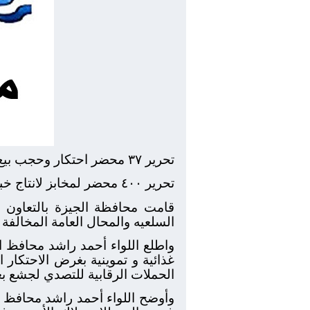
تحرير ٣٧ محضر احتكار وحجب بيع السجائر
تحرير ٤٠٠ محضر لمخابز لانتاج خبر ناقص الوزن
قامت محافظة الجيزة بالتعاون
السلعيه والمحال العامة المخالفة
واطلع اللواء أحمد راشد محافظ ا
الحملات الرقابية للتصدي لجشع بع