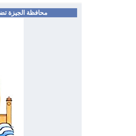
محافظة الجيزة تضبط ٢٧٦ طن من السلع التموينية والغذائية بإجمالي ٢٤٠٠