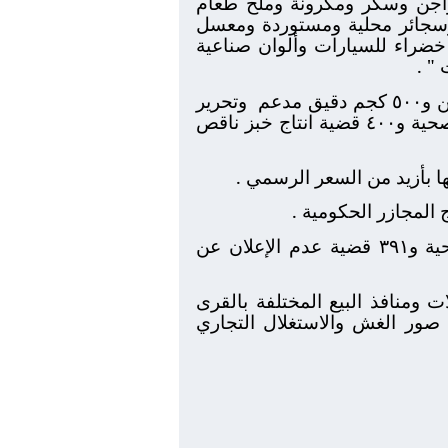
واجن وسكر ومكرونة وملح طعام
سجائر محلية ومستوردة ومعسل
ضراء للسيارات وألوان صناعية
" .
وتحرير
حمل شهادة صحية و٤٠٠ قضية انتاج خبز ناقص
وفي مجال المحلات العامة تم تحرير ١٣٤٤ قضية شملت ٣٢٠ قضية عدم حمل شهادة صحية و٣٩١ قضية عدم الإعلان عن
 ومنافذ البيع المختلفة بالقرى
 صور الغش والاستغلال التجاري