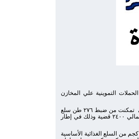
لحملات التموينية علي المخازن
تمكنت من ضبط ٢٧٦ طن سلع
غذائية و تموينية بغرض الاحتكار او حجب البيع او مدعمه من قبل الدولة بحوزة مخالفين باجمالي ٢٤٠٠ قضية وذلك في إطار
وضح اللواء أحمد راشد محافظ الجيزة انه تمكنت مباحث التموين من ضبط ٢٥٦ طن و٥٠٠ كجم من السلع الغذائية الأساسية