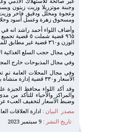
غير صالحة للاستهلاك الأدمي و
وجبنة موتزريلا وزيت زيتون وب
وعجوة ومخلل ودقيق فاخر وزيت 
ومسحوق زهرة وعسل أسود وحلاوة
وأضاف اللواء أحمد راشد انه في مجال الم
٩٦٥ قضية شملت ٥ قضية تجميع واستيلاء علي دقيق مدعم و١١٠ قضية عدم
الوزن و٣٦٠ قضية غير مطابق للمواصفات و٩٠ قضية إدارة مخبز بدون ترخيص .
وفي مجال حجب السلع الغذائية الأساسية تم تحرير ٣٧ قضية حجب واحتكار سجا
وفي مجال المذبوحات خارج المجازر الحكومية تم تحرير عدد ٣ 
الأسعار و٣٣٠ قضية إدارة منشأة بدون ترخيص و٣٠٣ قضية بيع بأزيد من السعر الرسمي .
وقد أكد اللواء محافظ الجيزة عل
والمراكز والأحياء للتأكد من م
وضبط الأسعار لتخفيف العبء عن 
مصدر
البيان :
ادارة العلاقات الع
تاريخ النشر :
9 سبتمبر 2023