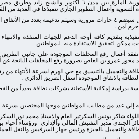
ويسهم في تحسين الحركة المرورية المارة بين مدن ٦ أكتوب
ة التنموية وأعمال التطوير الجاري تنفيذها في العديد من الق
وأضاف محافظ الجيزة أن الطريق سيضم ٤ حارات مرورية وسيتم تدعيمه بعد
حرم آمن .
فيذية بتقديم كافة أوجه الدعم للجهات المنفذة والانتهاء 
ت ممكن لتحقيق الاستفادة منه
للمواطنين .
قد أعمال رفع المخلفات الموجودة علي جانبي الطريق ا
 محور عمرو بن العاص بضرورة رفع المخلفات الناتجة عن أع
افة والتجميل بالتنسيق مع حي الهرم لسرعة الأنتهاء من ر
لنظافة بالانفاق الموجودة أسفل الطريق الدائري .
ة بدراسة إمكانية الأستعانة بشركات نظافة بعدداً من الق
ه إلي عدد من مطالب المواطنين موجها المختصين بسرعة ح
لواء شاكر يونس السكرتير العام والاستاذ محمد نور السكر
ئر الجندي مدير التفتيش المالي والإداري
ورؤساء أحياء بول
نظافة والتجميل بالجيزة ورئيس جهاز السرفيس والنقل الجم