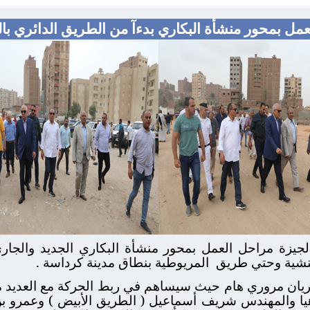
عمل بمحور منشأة البكاري بدءآ من الطريق الدائري ب
منشية وحتي طريق
المريوطية بنطاق مدينة كرداسة .
ريان مروري هام حيث سيساهم في ربط الحركة مع العديد من
بن وناهيا والمهندس شريف أسماعيل ( الطريق الأبيض ) وعمرو