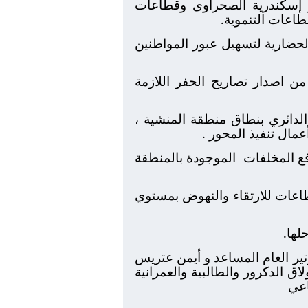
ر والشيخ زايد وطريق مصر إسكندرية الصحراوى وقطاعات
طاعات التنموية.
د من الأنفاق الحضارية لتسهيل عبور المواطنين
من اصدار تصاريح الحفر اللازمة
لدائري بنطاق منطقة المنشية ،
مال تنفيذ المحور .
فع المخلفات
الموجودة بالمنطقة
طاعات للارتقاء والنهوض بمستوي
لها.
تير العام المساعد و أيمن عتريس
اق الدكرور والطالبية والعمرانية
اعي