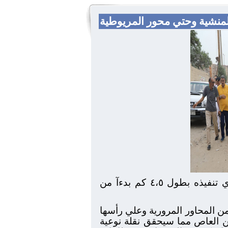
المنشية وحتي محور المريوطية
تفقد اللواء أحمد راشد محافظ الجيزة مراحل العمل بمحور منشأة البكاري الجديد والجاري تنفيذه بطول ٤،٥ كم بدءآ من
 المحاور المرورية وعلي رأسها
 بن العاص مما سيحقق نقلة نوعية