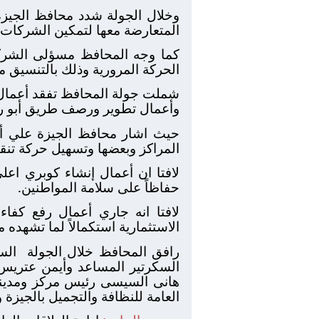
وخلال الجولة شدد محافظ الجيزة
المتعارضة معها لتمكين الشركات ا
كما وجه المحافظ مسؤلى الشركات
الحركة المرورية وذلك بالتنسيق م
شملت جولة المحافظ تفقد أعمال 
وأعمال تطوير ورصف طريق أبو رب
حيث اشار محافظ الجيزة علي أهم
المراكز وبعضها وتسهيل حركة تنقل
لافتا ان أعمال إنشاء كوبري ا
حفاظاً على سلامة المواطنين.
لافتا انه جاري أعمال رفع كف
الاستثمارية استكمالاً لما تشهده
رافق المحافظ خلال الجولة
الس
السكرتير المساعد وأيمن عتريس 
هانى السيسى رئيس مركز ومدينة 
العامة للنظافة والتجميل بالجيز