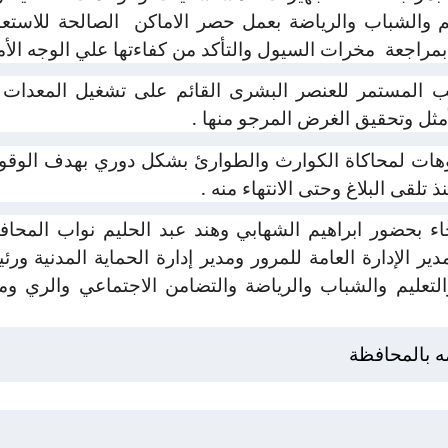
ليم والشباب والرياضة بعمل حصر الاماكن
الصالحة للاستع
بمراجعة
مخرات السيول والتأكد من كفاءتها علي الوجه الأم
يب المستمر للعنصر البشرى القائم على تشغيل المعدات 
مثل وتحقيق الغرض المرجو منها .
وهات لمحاكاة الكوارث والطوارئ بشكل دوري بهدف الوقو
 تلقى البلاغ وحتى الانتهاء منه .
اء بحضور ابراهيم الشهابي وهند عبد الحليم نواب المحا
ير الإدارة العامة للمرور ومدير إدارة الحماية المدنية
لتعليم والشباب والرياضة والتضامن الاجتماعي والري وممث
مه بالمحافظة