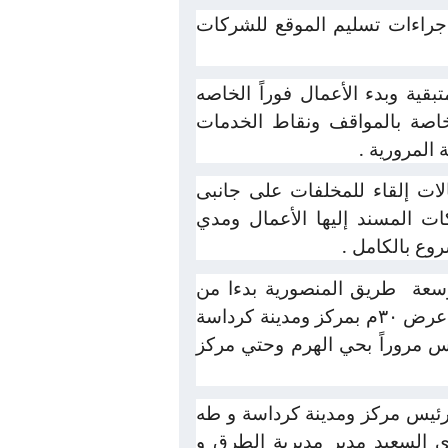
 إجراءات تسليم الموقع للشركات
ية وبدء الأعمال فوراً الخاصه
لخاصة بالمواقف ونقاط الخدمات
المرورية .
لات إلقاء للمخلفات على جانبى
كات المسند إليها الأعمال ومدي
روع بالكامل .
سعة
طريق المنصورية بدءا من
تقاطعة مع محور المهندس شريف اسماعيل بإتجاه الصليبة بالمنصورية بطول ٣كم ومتوسط عرض ٣٠م بمركز ومدينة كرداسة
رس مروراً بحي الهرم وحتي مركز
 رئيس مركز ومدينة كرداسة و طه
ى السعيد مدير مديرية الطرق و