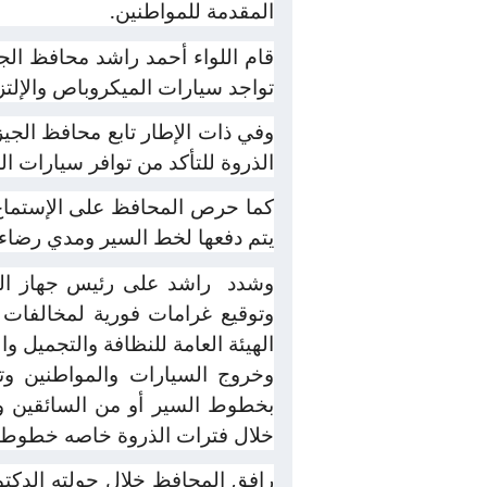
المقدمة للمواطنين.
قام اللواء أحمد راشد محافظ الج
تواجد سيارات الميكروباص والإلت
وفي ذات الإطار تابع محافظ الج
الذروة للتأكد من توافر سيارات 
كما حرص المحافظ على الإستماع ل
يتم دفعها لخط السير ومدي رضاءهم
وشدد
راشد على رئيس جهاز ال
وتوقيع غرامات فورية لمخالفات
الهيئة العامة للنظافة والتجميل 
وخروج السيارات والمواطنين 
بخطوط السير أو من السائقين وإت
خلال فترات الذروة خاصه خطوط ال
رافق المحافظ خلال جولته الدكتو