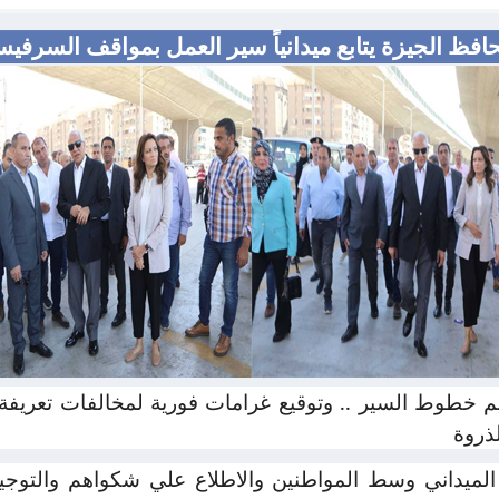
افظ الجيزة يتابع ميدانياً سير العمل بمواقف السرفي
م خطوط السير .. وتوقيع غرامات فورية لمخالفات تعريفة
ذروة
 الميداني وسط المواطنين والاطلاع علي شكواهم والتوجيه