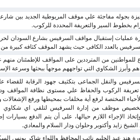
يزة بجوله مفاجئة علي موقف المريوطية الجديد بين شارع
زام بخطوط السير والتعريفة المحددة للركوب.
يزة عمليات إستقبال مواقف السرفيس بشارع السودان لحر
السرفيس بالعدد الكافى حيث يشهد الموقف كثافه كبيرة من 
لمواطنين من المترددين على المواقف للإطمئنان منهم على
 وأبرز الشكاوي التي تواجههم موجهاً ببحثها وسرعة الإستج
سرفيس والنقل الجماعى بتكثيف جهود الرقابة للقضاء 
 تعريفة الركوب والحفاظ علي مستوى نظافة المواقف ودو
والأحياء المختصة لرفع أية مخلفات بمحيطها ورفع الإشغالات 
وتخصيص موظف من إدارة السرفيس لتلقي اي شكاوي للم
خاذ الإجراء اللازم حيالها، على أن يتم الدفع بسيارات إ
شيخ زايد وأكتوبر وحلوان ودار السلام والمعادي.
رة هند عبد الحليم نائب المحافظ واللواء شاكر يونس ال