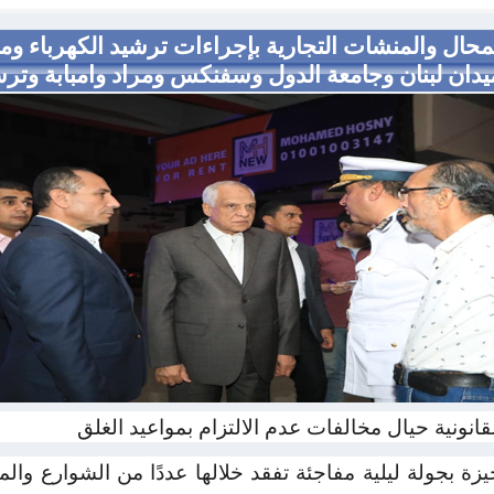
المحال والمنشات التجارية بإجراءات ترشيد الكهرباء و
يدان لبنان وجامعة الدول وسفنكس ومراد وامبابة وترس
قانونية حيال مخالفات عدم الالتزام بمواعيد الغلق
زة بجولة ليلية مفاجئة تفقد خلالها عددًا من الشوارع والمي