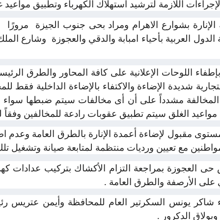
الإجراءات اللازمة لترشيد استهلاك الكهرباء وتطبيق مواعيد غ
لإنارة بشوارع الاهرام ومراد بحى جنوب الجيزة
مرورًا
ب
ول العربية بأحياء امبابة والدقي والعجوزة
وشارع الملك
بإطفاء اللوحات الإعلانية على كافة المحاور والطرق الرئيس
لتجارية شديدة الإضاءة والاكتفاء بالإضاءة الداخلية فقط للم
لمخالفة مشدداً على أن أى مخالفات سيتم ضبطها سواء مخا
 مواعيد الغلق سيتم تطبيق عقوبات رادعة للمخالفين وفقاً ل
توى مقبول لإضاءة أعمدة الإنارة بالطرق العامة وعدم ا
مواطنين مع تعيين ورديات منتظمة لمتابعة صيانة وتشغيل تلك
ى العجوزة بمراجعة التزام الأكشاك بتركيب عدادات كهرب
 على الأرصفة والطرق العامة .
ء شاكر يونس السكرتير العام للمحافظة وأيمن عتريس رئ
وبولاق الدكرور .