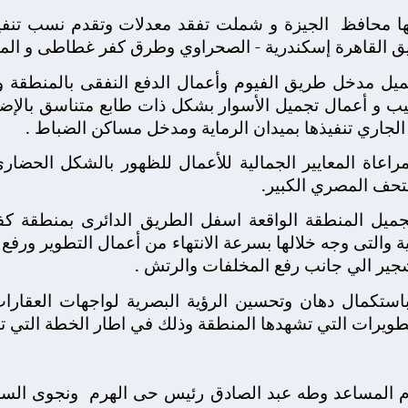
ها محافظ
الجيزة و شملت تفقد معدلات وتقدم نسب تنفيذ
طريق القاهرة إسكندرية - الصحراوي وطرق كفر غطاطى و الم
جميل مدخل طريق الفيوم وأعمال الدفع النفقى بالمنطقة و
 و أعمال تجميل الأسوار بشكل ذات طابع متناسق بالإضاف
 الجاري تنفيذها بميدان الرماية ومدخل مساكن الضباط .
راعاة المعايير الجمالية للأعمال للظهور بالشكل الحضار
متحف المصري الكبير.
جميل المنطقة الواقعة اسفل الطريق الدائرى بمنطقة 
والتى وجه خلالها بسرعة الانتهاء من أعمال التطوير ورفع
شجير الي جانب رفع المخلفات والرتش .
باستكمال دهان وتحسين الرؤية البصرية لواجهات العقارا
تطويرات التي تشهدها المنطقة وذلك في اطار الخطة التي تن
عام المساعد وطه عبد الصادق رئيس حى الهرم
ونجوى السع