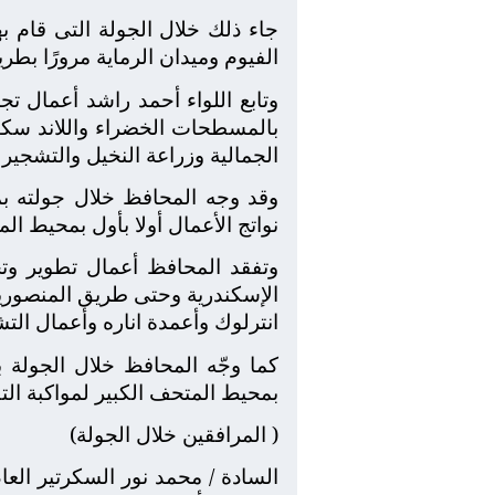
جاء ذلك خلال الجولة التى قام ب
الفيوم وميدان الرماية مرورًا ب
وتابع اللواء أحمد راشد أعمال ت
بالمسطحات الخضراء واللاند سكيب
الجمالية وزراعة النخيل والتشجير
وقد وجه المحافظ خلال جولته بم
نواتج الأعمال أولا بأول بمحيط ال
وتفقد المحافظ أعمال تطوير وت
الإسكندرية وحتى طريق المنصورية 
انترلوك وأعمدة اناره وأعمال الت
كما وجّه المحافظ خلال الجولة 
بمحيط المتحف الكبير لمواكبة ال
( المرافقين خلال الجولة)
السادة / محمد نور السكرتير ال