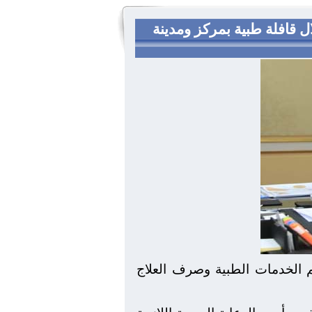
لطبى وصرف أدوية بالمجان لعدد 1435 مواطن خلال قافلة طبية بمركز ومدينة
م الخدمات الطبية وصرف العلاج