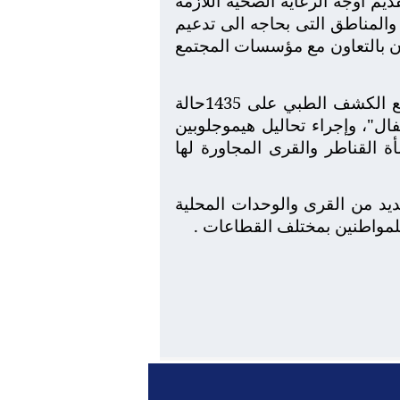
م أوجه الرعاية الصحية اللازمة
والمناطق التى بحاجه الى تدعيم
جان بالتعاون مع مؤسسات المجتمع
وأطلع محافظ الجيزة على نتائج القافلة الطبية والتى تمت على مدار يوم وتمكنت من توقيع الكشف الطبي على 1435حالة
ال"، وإجراء تحاليل هيموجلوبين
 القناطر والقرى المجاورة لها
عديد من القرى والوحدات المحلية
للمواطنين بمختلف القطاعات .