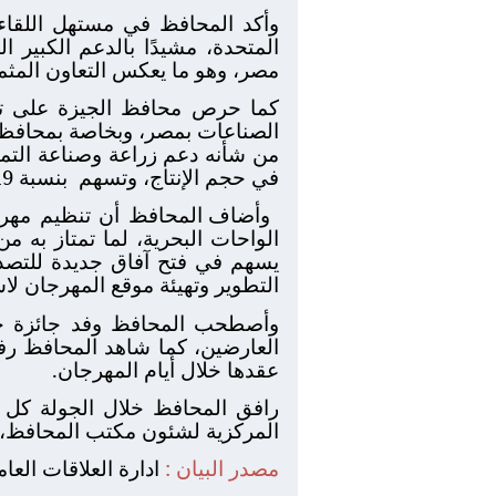
وأكد المحافظ في مستهل اللقاء ع
المتحدة، مشيدًا بالدعم الكبير ا
مصر، وهو ما يعكس التعاون المثمر
كما حرص محافظ الجيزة على تق
الصناعات بمصر، وبخاصة بمحافظة ا
من شأنه دعم زراعة وصناعة التمور
في حجم الإنتاج، وتسهم
بنسبة 19% من الإنتاج العالمي للتمور.
وأضاف المحافظ أن تنظيم مهرجا
الواحات البحرية، لما تمتاز به من
يسهم في فتح آفاق جديدة للتصد
التطوير وتهيئة موقع المهرجان لا
وأصطحب المحافظ وفد جائزة خلي
العارضين، كما شاهد المحافظ رفق
عقدها خلال أيام المهرجان.
رافق المحافظ خلال الجولة كل م
المركزية لشئون مكتب المحافظ، و
مصدر البيان :
ادارة العلاقات العا