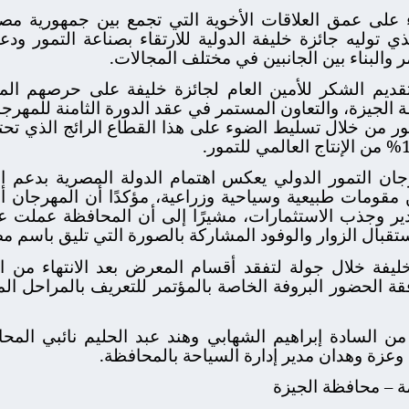
لى عمق العلاقات الأخوية التي تجمع بين جمهورية مصر ا
لذي توليه جائزة خليفة الدولية للارتقاء بصناعة التمور و
 والبناء بين الجانبين في مختلف المجالات.
ديم الشكر للأمين العام لجائزة خليفة على حرصهم ال
لجيزة، والتعاون المستمر في عقد الدورة الثامنة للمهرجان
 من خلال تسليط الضوء على هذا القطاع الرائج الذي تحتل 
ن التمور الدولي يعكس اهتمام الدولة المصرية بدعم ال
 مقومات طبيعية وسياحية وزراعية، مؤكدًا أن المهرجان أصبح
ير وجذب الاستثمارات، مشيرًا إلى أن المحافظة عملت 
ستقبال الزوار والوفود المشاركة بالصورة التي تليق باسم م
فة خلال جولة لتفقد أقسام المعرض بعد الانتهاء من ال
ة الحضور البروفة الخاصة بالمؤتمر للتعريف بالمراحل المق
ن السادة إبراهيم الشهابي وهند عبد الحليم نائبي المحا
عزة وهدان مدير إدارة السياحة بالمحافظة.
مة – محافظة الجيزة