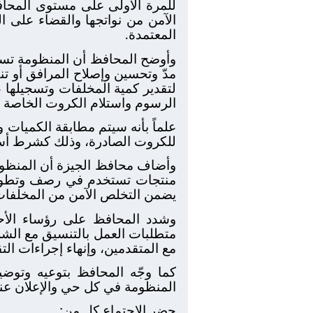
للمرة الأولى على مستوى المحاف
الآمن من نواتجها والقضاء على ا
المعتمدة.
وأوضح المحافظ أن المنظومة تستهد
مدّ وتحسين وإصلاح المرافق أو تن
لتقدير كمية المخلفات وتسجيلها عل
الرسوم واستلام الكروت الخاصة ب
علماً بأنه سيتم مطابقة الكميات 
للكروت الصادرة، وذلك كشرط أساس
وأضاف محافظ الجيزة أن المنظومة 
منتجات تستخدم في رصف وتطوير ا
يضمن التخلص الآمن من المخلفات
وشدد المحافظ على رؤساء الأحياء
متطلبات العمل بالتنسيق مع الش
مع المتقدمين، وإنهاء إجراءات ال
كما وجّه المحافظ بتوعيه وتو
المنظومة في كل حي والإعلان عن
حضر الاجتماع كل من: