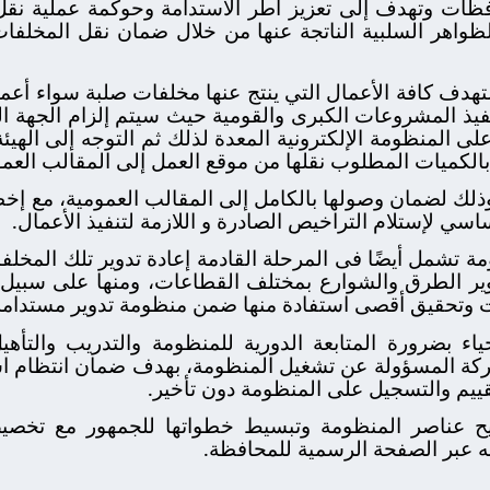
ظات وتهدف إلى تعزيز أطر الاستدامة وحوكمة عملية نقل 
لظواهر السلبية الناتجة عنها من خلال ضمان نقل المخلفات
ف كافة الأعمال التي ينتج عنها مخلفات صلبة سواء أعمال 
فيذ المشروعات الكبرى والقومية حيث سيتم إلزام الجهة ال
ى المنظومة الإلكترونية المعدة لذلك ثم التوجه إلى الهيئة
الكميات المطلوب نقلها من موقع العمل إلى المقالب العمو
وذلك لضمان وصولها بالكامل إلى المقالب العمومية، مع إخط
ي لإستلام التراخيص الصادرة و اللازمة لتنفيذ الأعمال.
تشمل أيضًا فى المرحلة القادمة إعادة تدوير تلك المخلفا
لطرق والشوارع بمختلف القطاعات، ومنها على سبيل المث
 وتحقيق أقصى استفادة منها ضمن منظومة تدوير مستدامة
 بضرورة المتابعة الدورية للمنظومة والتدريب والتأهيل
ركة المسؤولة عن تشغيل المنظومة، بهدف ضمان انتظام اس
تقييم والتسجيل على المنظومة دون تأخير.
ضيح عناصر المنظومة وتبسيط خطواتها للجمهور مع تخص
ه عبر الصفحة الرسمية للمحافظة.