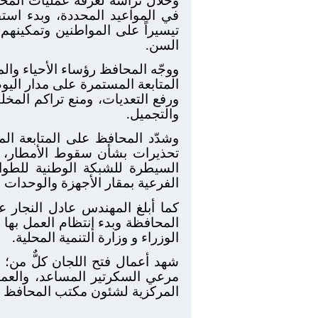
في المواعيد المحددة، وبدء استق
تيسيراً على المواطنين وتمكينهم
السن.
ووجّه المحافظ رؤساء الأحياء والم
المتابعة المستمرة على مدار اليوم
ورفع التعديات، ومنع تراكم المخل
والتجميل.
وشدّد المحافظ على المتابعة ال
تحذيرات بشأن سقوط الأمطار، مع
السيطرة للشبكة الوطنية للطوار
الفرعية بمقار الأجهزة والوحدات 
المحافظة وبدء إنتظام العمل بها 
الوزراء و وزارة التنمية المحلية.
شهد أعمال فتح اللجان كلٌّ من؛ ا
مرعي السكرتير المساعد، والعمي
المركزية لشئون مكتب المحافظ وا
...