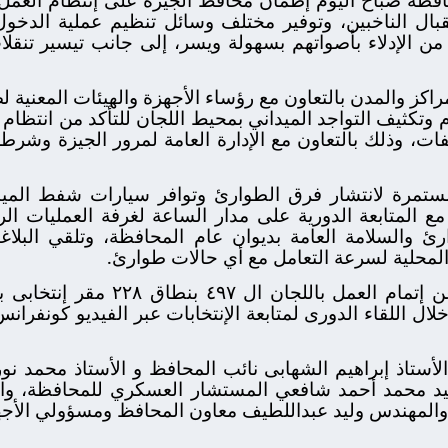
بال الناخبين، وتوفير مختلف وسائل تنظيم عملية الدخول 
 من الإدلاء بأصواتهم بسهولة ويسر، إلى جانب تيسير تنقلا
راكز والمدن بالتعاون مع رؤساء الأجهزة والهيئات المعنية 
 وتكثيف التواجد الميداني بمحيط اللجان للتأكد من انتظام 
فات، وذلك بالتعاون مع الإدارة العامة لمرور الجيزة وشرطة 
مستمرة لانتشار فرق الطوارئ وتوافر سيارات شفط المياه
 المتابعة الدورية على مدار الساعة لغرفة العمليات الر
ئ والسلامة العامة بديوان عام المحافظة، وتلقي البلاغا
المحلية لسرعة التعامل مع أي حالات طوارئ.
خلال اللقاء الدورى لمتابعة الإنتخابات عبر الفيديو كون
لأستاذ إبراهيم الشهابى نائب المحافظ و الأستاذ محمد نور
د محمد أحمد شافعي المستشار العسكري للمحافظة، والأ
لمهندس وليد عبداللطيف معاون المحافظ ومسؤولي الأجهزة 