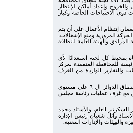
والخروج وإعداد أماكن الإنتظار
ت ذوي الاحتياجات الخاصة وكبار
لضمان إنتظام الأعمال على أن يتم
الحركة المرورية ومنع الإشغالات،
المرافق والهيئة العامة للنظافة
 بمحيط كل لجنة استعدادًا لأي
ئيسة للمحافظة المنعقدة بمركز
ت والتقارير الواردة من الغرف
كما أبلغ المهندس عادل النجار عن إتمام العمل باللجان ال ٤٩٧ بنطاق ٢٢٨ مقر إنتخابى بنطاق الدوائر ال ٦ على مستوى
فرانس مع غرف عمليات رئاسة مجلس
 السكرتير العام، والأستاذ محمد
ستاذ وائل شعبان رئيس الإدارة
والهيئات والإدارات المعنية.