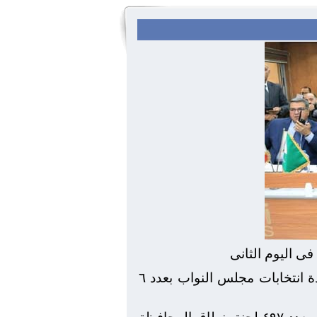
ى اليوم الثانى
تابع المهندس عادل النجار محافظ الجيزة انتظام أعمال فتح اللجان باليوم الثانى لجولة إعادة انتخابات مجلس النواب بعدد ٦
وخلال ترأسه لغرفة عمليات المحافظة صباح اليوم إطمأن محافظ الجيزة على إنتظام العمل بعدد ٤٩٧ لجنة بنطاق المحافظة