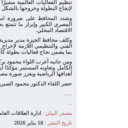
تنظيم الفعاليات العالمية مشيرًا
لإنجاح البطولة وخروجها بالشكل ا
وشدد المحافظ على ضرورة استث
المصري الكبير وإبراز ما تتمتع 
الاقتصاد المحلي.
وكلف محافظ الجيزة مدير مديرية 
الفني والتنظيمي اللازمة لإخراج 
بما يضمن نجاح فعاليات بطولة كأس
ومن جانبه أعرب اللواء محمود بر
الكامل وتعاونه المستمر مؤكدًا أ
أهدافها الرياضية ويعزز صورة مصر
حضر اللقاء الدكتور محمود الصبروط
......
...
مصدر البيان :
ادارة العلاقات العا
تاريخ النشر :
18 يناير 2026