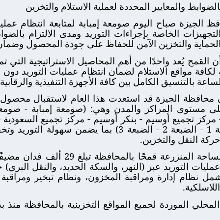
لضوابط والمعايير المحددة لعملية الاستلام والتخزين
فظ الجيزة صباح اليوم صومعة إمبابة لمتابعة انتظام عم
كافة التجهيزات الخاصة بإجراءات التوريد ومدى الالتزام بالض
 الحماية والتخزين الآمن للحفاظ على جودة المحصول وضمان 
 القمح يُعد واحدًا من أهم المحاصيل الاستراتيجية التي ت
ة لكافة مواقع الاستلام لضمان انتظام عمليات التوريد دون م
اعة بالتنسيق الكامل بين كافة الأجهزة التنفيذية والرقابية.
ًا على مستوى المراكز والمدن وهي: (صومعة إمبابة - صوم
كز تجميع أوسيم - بنكر أوسيم - مركز تجميع السعودية - 
تابعة لجهاز مستقبل مصر: الضبعة 1 - الضبعة 2 - الضبعة 3)
حركة النقل والتخزين.
وأشار محافظ الجيزة إلى أن المساحة المن
 خرسانية تشمل نظام إدارة ومراقبة المخزون، ونظام تبخير ومر
للاسلكية.