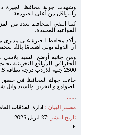
وشهدت جولة محافظ الجيزة داخل
والنواقل من أعلى الصومعة.
كما التقى المحافظ بعدد من الم
المواعيد المحددة.
وأكد محافظ الجيزة على مديري مدي
أن الدولة تولي اهتمامًا بالغًا بم
ومن جانبه أوضح السيد بلاسي مدي
2500 جنية للاردب درجة نظافة 23.5 .
جاءت جولة المحافظ فى حضور الس
للصوامع والتخزين والسيد وائل ش
.....
.
مصدر البيان :
ادارة العلاقات العا
تاريخ النشر :
27 ابريل 2026
H