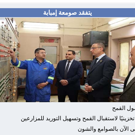
يتفقد صومعة إمبابة
صول القمح