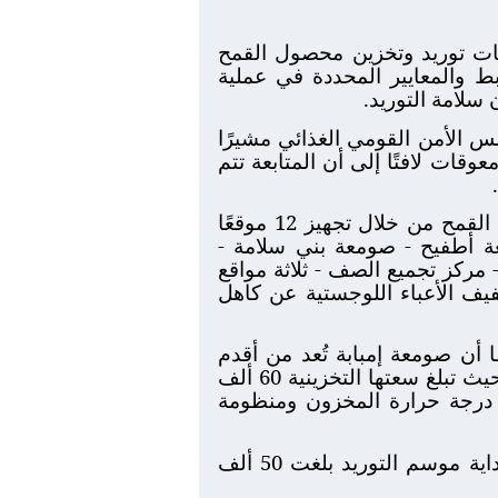
ليات توريد وتخزين محصول القمح
وابط والمعايير المحددة في عملية
سلامة التوريد.
مس الأمن القومي الغذائي مشيرًا
عوقات لافتًا إلى أن المتابعة تتم
وأوضح الدكتور أحمد الأنصاري أن محافظة الجيزة قد استعدت هذا العام لاستقبال محصول القمح من خلال تجهيز 12 موقعًا
عة أطفيح - صومعة بني سلامة -
مركز تجميع الصف - ثلاثة مواقع
 بما يضمن سهولة التوريد وتخفيف الأعباء اللوجستية عن كاهل
زرعة قمحًا بالمحافظة تبلغ 29 ألف فدان مضيفًا أن صومعة إمبابة تُعد من أقدم
الصوامع التخزينية والتي تستقبل عمليات التوريد عبر (النهر، والسكة الحديد، والنقل البري) حيث تبلغ سعتها التخزينية 60 ألف
اقبة درجة حرارة المخزون ومنظومة
وأوضح المحافظ أن كمية القمح المحلي الموردة لجميع المواقع التخزينية بالمحافظة منذ بداية موسم التوريد بلغت 50 ألف