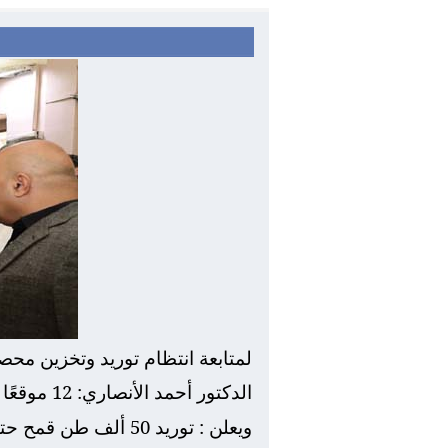
لمتابعة انتظام توريد وتخزين مح
الدكتور أحمد الأنصاري: 12 موقعًا تخزينيًا لاستقبال القمح وتسهيل التوريد للمزارعين
ويعلن : توريد 50 ألف طن قمح حتى الآن بالصوامع والشون