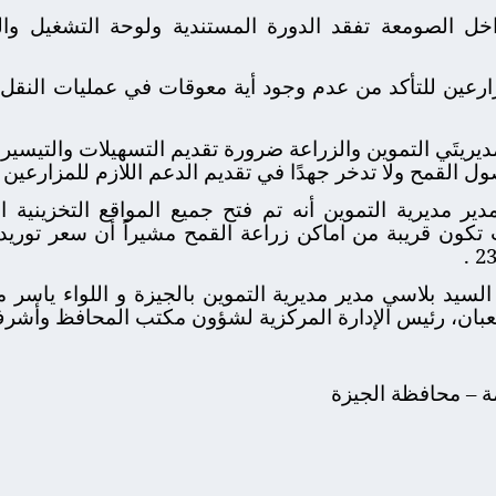
 الصومعة تفقد الدورة المستندية ولوحة التشغيل وال
زارعين للتأكد من عدم وجود أية معوقات في عمليات النق
ريتَي التموين والزراعة ضرورة تقديم التسهيلات والتيسيرات
حصول القمح ولا تدخر جهدًا في تقديم الدعم اللازم للمزارعين .
ر مديرية التموين أنه تم فتح جميع المواقع التخزينية ام
يد بلاسي مدير مديرية التموين بالجيزة و اللواء ياسر 
عبان، رئيس الإدارة المركزية لشؤون مكتب المحافظ وأشرف
مة – محافظة الجيزة