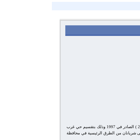
حي العمرانية هو أحد أحياء محافظة الجيزة ، تم إنشاء الحي بناءا على قرار السيد الأستاذ / رئيس مجلس الوزراء رقـــــم ( 2501 ) الصادر في 1997 وذلك بتقسيم حي غرب
 يتسم حي العمرانية باحتوائه على شريانان من الطرق الرئيسية في محافظة