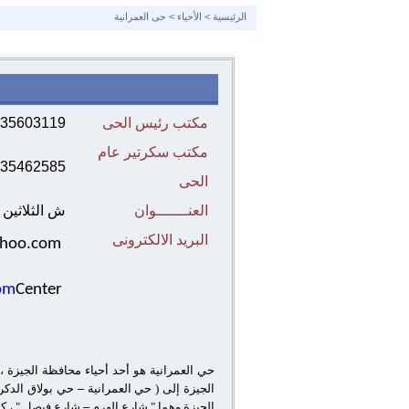
الرئيسية
>
الأحياء
>
حى العمرانية
مكتب رئيس الحى
35603119
مكتب سكرتير عام
35462585
الحى
العنـــــــوان
ش الثلاثين 
البريد الالكترونى
hoo.com
om
Center
الجيزة إلى ( حي العمرانية
–
الجيزة وهما " شارع الهرم
–
شارع فيصل " ، كم