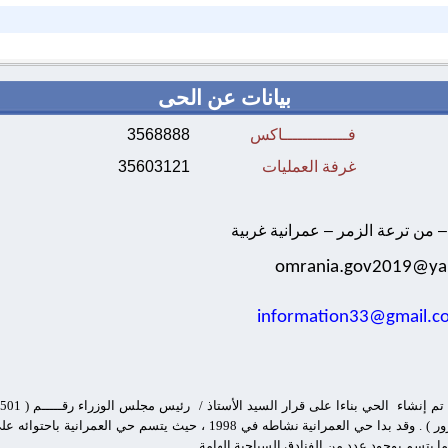
بيانات عن الحى
فـــــــــــــاكس
3568888
غرفة العمليات
35603121
– من ترعة الزمر – عمرانية غربية
.
omrania
gov2019@ya
information33@gmail.c
حي بولاق الدكرور ) . وقد بدا حي العمرانية نشاطه في 1998 ، حيث
ا يتسم بوجود عدد من الفنادق السياحية الهامة